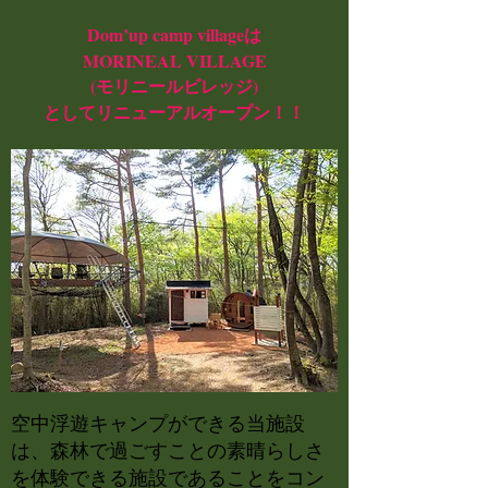
Dom’up camp villageは
​MORINEAL VILLAGE
(モリニールビレッジ)
としてリニューアルオープン！！
空中浮遊キャンプができる当施設
は、森林で過ごすことの素晴らしさ
を体験できる施設であることをコン